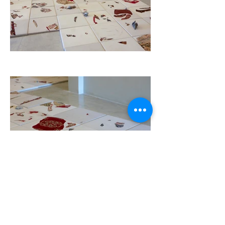
נעמה הדני
Naama Hadani - UNSWEPT FLOOR
טקסט תערוכה